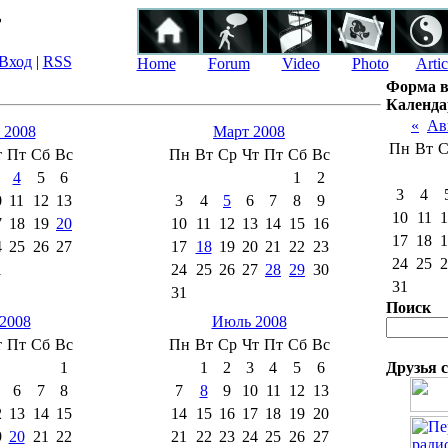
ь
Вход
|
RSS
Home
Forum
Video
Photo
Artic
Форма в
Календа
«
Ав
 2008
Март 2008
Пн
Вт
С
т
Пт
Сб
Вс
Пн
Вт
Ср
Чт
Пт
Сб
Вс
4
5
6
1
2
3
4
0
11
12
13
3
4
5
6
7
8
9
10
11
1
7
18
19
20
10
11
12
13
14
15
16
17
18
1
4
25
26
27
17
18
19
20
21
22
23
24
25
2
1
24
25
26
27
28
29
30
31
31
Поиск
2008
Июль 2008
т
Пт
Сб
Вс
Пн
Вт
Ср
Чт
Пт
Сб
Вс
1
1
2
3
4
5
6
Друзья 
6
7
8
7
8
9
10
11
12
13
2
13
14
15
14
15
16
17
18
19
20
9
20
21
22
21
22
23
24
25
26
27