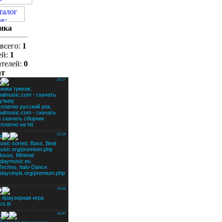
ика
всего:
1
ей:
1
ателей:
0
ат